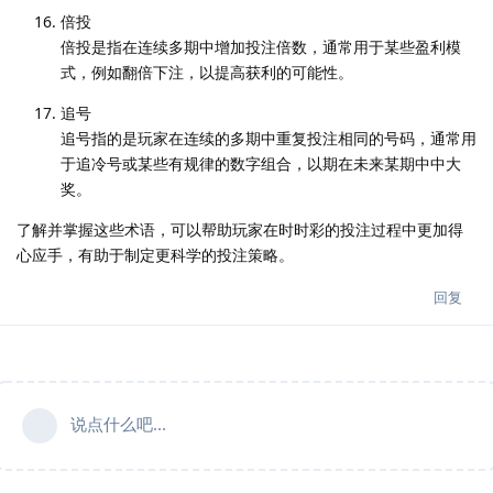
倍投
倍投是指在连续多期中增加投注倍数，通常用于某些盈利模
式，例如翻倍下注，以提高获利的可能性。
追号
追号指的是玩家在连续的多期中重复投注相同的号码，通常用
于追冷号或某些有规律的数字组合，以期在未来某期中中大
奖。
了解并掌握这些术语，可以帮助玩家在时时彩的投注过程中更加得
心应手，有助于制定更科学的投注策略。
回复
说点什么吧...