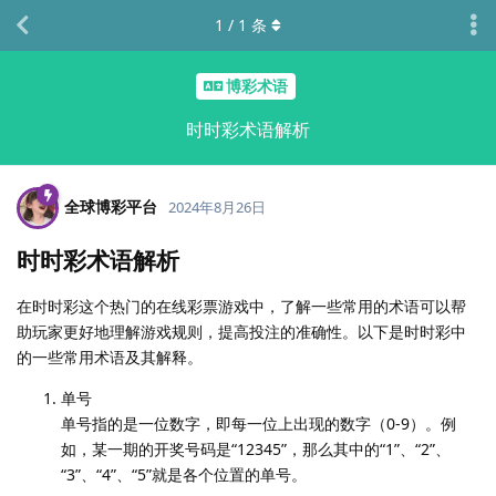
1
/
1
条
博彩术语
时时彩术语解析
全球博彩平台
2024年8月26日
时时彩术语解析
在时时彩这个热门的在线彩票游戏中，了解一些常用的术语可以帮
助玩家更好地理解游戏规则，提高投注的准确性。以下是时时彩中
的一些常用术语及其解释。
单号
单号指的是一位数字，即每一位上出现的数字（0-9）。例
如，某一期的开奖号码是“12345”，那么其中的“1”、“2”、
“3”、“4”、“5”就是各个位置的单号。