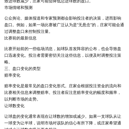
致进球数减少，庄家可能会降低总进球数的盘口。
市场情绪和预测
公众舆论、媒体报道和专家预测都会影响投注者的决策，进而影响
盘口。例如，如果一场比赛被广泛认为是“无悬念”的，庄家可能会通
过调整盘口来控制投注量。
比赛前的最新信息
比赛开始前的一些临场消息，如球队首发阵容的公布，也会导致盘
口迅速变化。投注者需要密切关注这些信息，以便及时调整投注策
略。
三、盘口变化的类型
赔率变化
赔率变化是最常见的盘口变化形式。庄家会根据投注资金的流向和
比赛相关信息来调整赔率。投注者应注意赔率变化的幅度和频率，
以判断市场的走势。
让球数变化
让球盘的变化通常表现在让球数的增加或减少。如果一支球队从让
一球变为让半球，说明市场对该队的信心有所下降，或庄家希望通