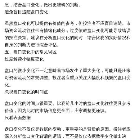
息，结合盘口变化，做出更准确的判断。
避免盲目追随盘口变化
虽然盘口变化可以提供有价值的参考，但投注者不应盲目追随。市
场资金流动往往带有情绪化成分，过度依赖盘口变化可能导致错误
的投注决策。建议在分析盘口变化的同时，结合比赛的实际情况和
自身的判断力进行综合评估。
五、盘口变化中的常见误区
过度解读小幅度变化
盘口的微小变化不一定意味着市场发生了重大变化，可能只是庄家
对资金流动的常规调整。投注者应重点关注大幅度和频繁的盘口变
化。
忽视盘口变化的时间点
盘口变化的时间点很重要。比赛前几小时的盘口变化往往更具参考
价值，因为此时的市场信息更全面，庄家调整更谨慎。
只看表面数据
盘口变化不仅仅是数据的变动，更重要的是背后的原因。投注者应
深入分析盘口变化背后的逻辑，而不是仅仅依据数字变化做出决