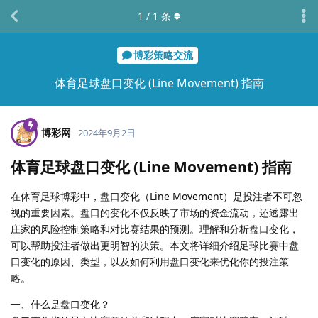
1
/
1
条
博彩策略交流
体育足球盘口变化 (Line Movement) 指南
博彩网
2024年9月2日
体育足球盘口变化 (Line Movement) 指南
在体育足球博彩中，盘口变化（Line Movement）是投注者不可忽
视的重要因素。盘口的变化不仅反映了市场的资金流动，还透露出
庄家的风险控制策略和对比赛结果的预测。理解和分析盘口变化，
可以帮助投注者做出更明智的决策。本文将详细介绍足球比赛中盘
口变化的原因、类型，以及如何利用盘口变化来优化你的投注策
略。
一、什么是盘口变化？