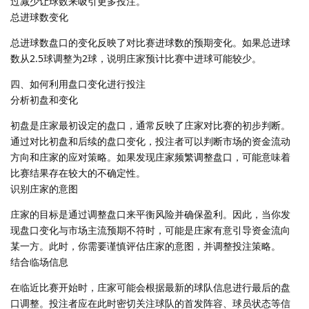
过减少让球数来吸引更多投注。
总进球数变化
总进球数盘口的变化反映了对比赛进球数的预期变化。如果总进球
数从2.5球调整为2球，说明庄家预计比赛中进球可能较少。
四、如何利用盘口变化进行投注
分析初盘和变化
初盘是庄家最初设定的盘口，通常反映了庄家对比赛的初步判断。
通过对比初盘和后续的盘口变化，投注者可以判断市场的资金流动
方向和庄家的应对策略。如果发现庄家频繁调整盘口，可能意味着
比赛结果存在较大的不确定性。
识别庄家的意图
庄家的目标是通过调整盘口来平衡风险并确保盈利。因此，当你发
现盘口变化与市场主流预期不符时，可能是庄家有意引导资金流向
某一方。此时，你需要谨慎评估庄家的意图，并调整投注策略。
结合临场信息
在临近比赛开始时，庄家可能会根据最新的球队信息进行最后的盘
口调整。投注者应在此时密切关注球队的首发阵容、球员状态等信