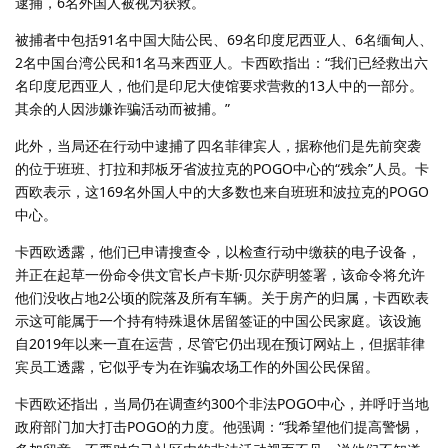
逮捕，6名外国人被视为获救。
被捕者中包括91名中国大陆公民、69名印度尼西亚人、6名缅甸人、
2名中国台湾公民和1名马来西亚人。卡西欧指出：“我们已经救出六
名印度尼西亚人，他们是印尼大使馆要求营救的13人中的一部分。
其余的人因涉嫌诈骗活动而被捕。”
此外，当局还在行动中逮捕了四名菲律宾人，据称他们是先前突袭
的位于班班、打拉和邦板牙省波拉克的POGO中心的“残余”人员。卡
西欧表示，这169名外国人中的大多数也来自班班和波拉克的POGO
中心。
卡西欧透露，他们已申请搜查令，以检查行动中缴获的电子设备，
并正在起草一份命令供文官长卢卡斯·贝尔萨明签署，该命令将允许
他们没收占地2公顷的院落及所有车辆。关于房产的归属，卡西欧表
示这可能属于一个持有特殊退休居留签证的中国公民家庭。该设施
自2019年以来一直在运营，尽管它仍出现在预订网站上，但据菲律
宾员工透露，它似乎专为在诈骗农场工作的外国公民保留。
卡西欧还指出，当局仍在调查约300个非法POGO中心，并呼吁当地
政府部门加大打击POGO的力度。他强调：“我希望他们提高警惕，