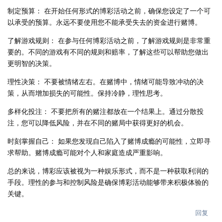
制定预算： 在开始任何形式的博彩活动之前，确保您设定了一个可
以承受的预算。永远不要使用您不能承受失去的资金进行赌博。
了解游戏规则： 在参与任何博彩活动之前，了解游戏规则是非常重
要的。不同的游戏有不同的规则和赔率，了解这些可以帮助您做出
更明智的决策。
理性决策： 不要被情绪左右。在赌博中，情绪可能导致冲动的决
策，从而增加损失的可能性。保持冷静，理性思考。
多样化投注： 不要把所有的赌注都放在一个结果上。通过分散投
注，您可以降低风险，并在不同的赌局中获得更好的机会。
时刻掌握自己： 如果您发现自己陷入了赌博成瘾的可能性，立即寻
求帮助。赌博成瘾可能对个人和家庭造成严重影响。
总的来说，博彩应该被视为一种娱乐形式，而不是一种获取利润的
手段。理性的参与和控制风险是确保博彩活动能够带来积极体验的
关键。
回复