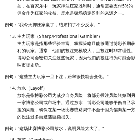
如，在百家乐中，玩家押注庄家胜利时，通常需要支付5%的
佣金作为庄家的收益。反水是赌场稳定盈利的来源之一。
例句：“我今天押庄家赢了，结果扣了不少反水。”
主力玩家（Sharp/Professional Gambler）
主力玩家是指那些经验丰富、掌握策略且能够通过博彩长期获
利的玩家。通常，他们的投注规模较大，且投注时非常理性。
博彩公司会密切关注这些玩家，因为他们的投注行为可能会影
响市场走势。
例句：“这些主力玩家一旦下注，赔率很快就会变化。”
放水（Layoff）
放水是指博彩公司为减少自身风险，将部分投注风险转嫁到另
一家博彩公司或市场中。通过放水，博彩公司能够平衡自己承
担的风险，确保在某一场比赛或赌局中不至于因为偏向某一方
的投注过多而遭遇巨额损失。
例句：“这场比赛博彩公司放水，说明风险太大了。”
菠菜（Gambling）