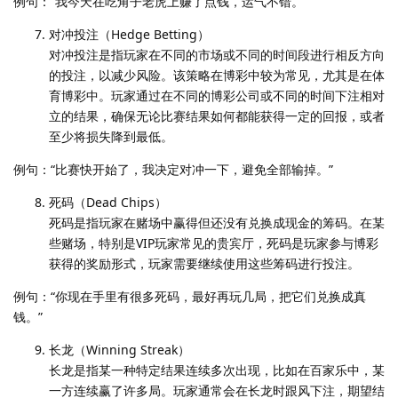
例句：“我今天在吃角子老虎上赚了点钱，运气不错。”
对冲投注（Hedge Betting）
对冲投注是指玩家在不同的市场或不同的时间段进行相反方向
的投注，以减少风险。该策略在博彩中较为常见，尤其是在体
育博彩中。玩家通过在不同的博彩公司或不同的时间下注相对
立的结果，确保无论比赛结果如何都能获得一定的回报，或者
至少将损失降到最低。
例句：“比赛快开始了，我决定对冲一下，避免全部输掉。”
死码（Dead Chips）
死码是指玩家在赌场中赢得但还没有兑换成现金的筹码。在某
些赌场，特别是VIP玩家常见的贵宾厅，死码是玩家参与博彩
获得的奖励形式，玩家需要继续使用这些筹码进行投注。
例句：“你现在手里有很多死码，最好再玩几局，把它们兑换成真
钱。”
长龙（Winning Streak）
长龙是指某一种特定结果连续多次出现，比如在百家乐中，某
一方连续赢了许多局。玩家通常会在长龙时跟风下注，期望结