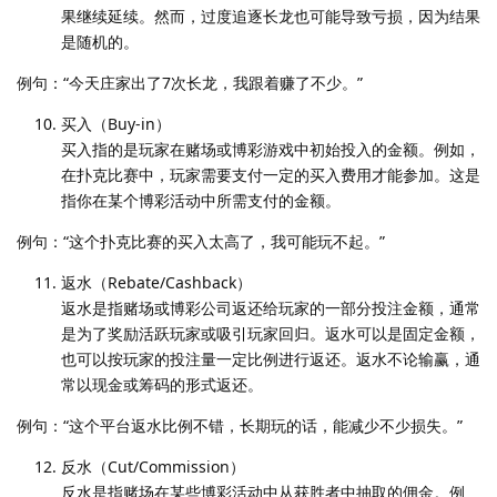
果继续延续。然而，过度追逐长龙也可能导致亏损，因为结果
是随机的。
例句：“今天庄家出了7次长龙，我跟着赚了不少。”
买入（Buy-in）
买入指的是玩家在赌场或博彩游戏中初始投入的金额。例如，
在扑克比赛中，玩家需要支付一定的买入费用才能参加。这是
指你在某个博彩活动中所需支付的金额。
例句：“这个扑克比赛的买入太高了，我可能玩不起。”
返水（Rebate/Cashback）
返水是指赌场或博彩公司返还给玩家的一部分投注金额，通常
是为了奖励活跃玩家或吸引玩家回归。返水可以是固定金额，
也可以按玩家的投注量一定比例进行返还。返水不论输赢，通
常以现金或筹码的形式返还。
例句：“这个平台返水比例不错，长期玩的话，能减少不少损失。”
反水（Cut/Commission）
反水是指赌场在某些博彩活动中从获胜者中抽取的佣金。例