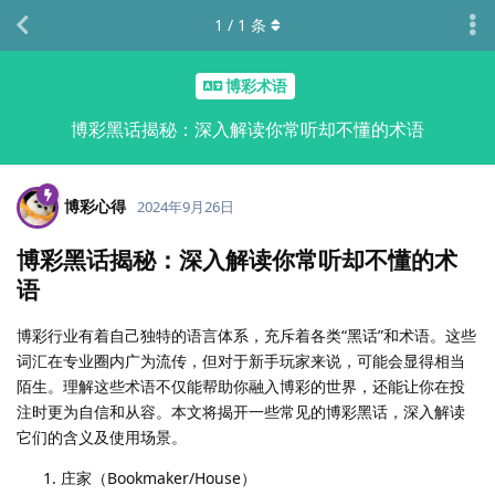
1
/
1
条
博彩术语
博彩黑话揭秘：深入解读你常听却不懂的术语
博彩心得
2024年9月26日
博彩黑话揭秘：深入解读你常听却不懂的术
语
博彩行业有着自己独特的语言体系，充斥着各类“黑话”和术语。这些
词汇在专业圈内广为流传，但对于新手玩家来说，可能会显得相当
陌生。理解这些术语不仅能帮助你融入博彩的世界，还能让你在投
注时更为自信和从容。本文将揭开一些常见的博彩黑话，深入解读
它们的含义及使用场景。
庄家（Bookmaker/House）