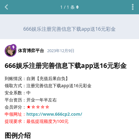
1
/
1
条
666娱乐注册完善信息下载app送16元彩金
体育博弈平台
2023年12月9日
666娱乐注册完善信息下载app送16元彩金
到账情况：自测【充值后果自负】
领取方式：注册完善信息下载app送16元彩金
安全系数：中
平台资历：开业一年半左右
会员评分：
★☆☆☆☆
申领网址：
https://www.666cp2.com/
提现要求：最低提现额度为100元
图例介绍