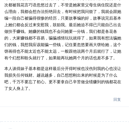
次都被我花言巧语忽悠过去了，不管是她家里父母生病住院还是什
么理由，我都会想办法拒绝回去，有时候把我问烦了，我就会跟她
编一段自己被骗得很惨的经历，只要故事编的好，故事说完后基本
上她们都会反过来安慰我，鼓励我。最后她迫不得已只能自己出去
做扶手赚钱。她赚的钱我也不会问她要一分钱，我们都是各花各
的，大家赚钱都不容易，骗骗感情玩玩就得了，如果我有想法骗她
们的钱，我想我应该能骗一些钱，记住要忽悠要画大饼给她，这个
饼画得也不能太近也不能太远，一般跟他说两个月后就行了，让她
有个幻想和盼头就行了，如果能再玩她两个月的话也差不多了。
本人谈得妹子基本都是这样最后分开得时候也没伤到我的心也没让
我损失任何钱财。越说越多，自己想想刚出来的时候是为了什么
吧，千万不要忘了初心。更不要拿自己辛苦做业绩赚到的钱都花在
了女人身上了。
回复