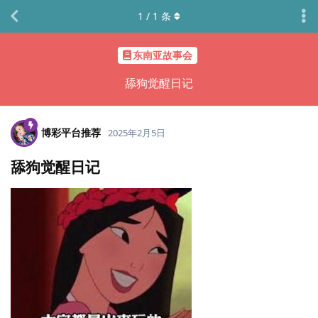
1
/
1
条
东南亚故事会
舔狗觉醒日记
博彩平台推荐
2025年2月5日
舔狗觉醒日记