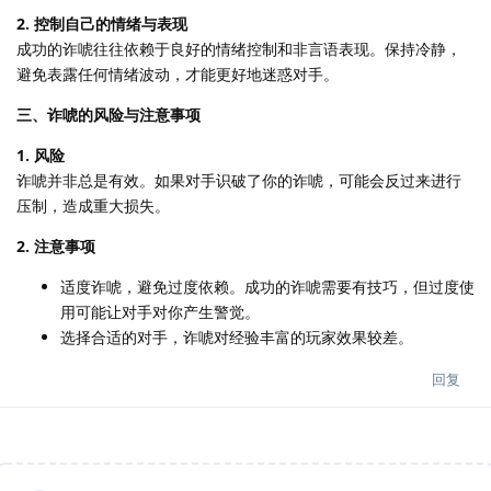
2. 控制自己的情绪与表现
成功的诈唬往往依赖于良好的情绪控制和非言语表现。保持冷静，
避免表露任何情绪波动，才能更好地迷惑对手。
三、诈唬的风险与注意事项
1. 风险
诈唬并非总是有效。如果对手识破了你的诈唬，可能会反过来进行
压制，造成重大损失。
2. 注意事项
适度诈唬，避免过度依赖。成功的诈唬需要有技巧，但过度使
用可能让对手对你产生警觉。
选择合适的对手，诈唬对经验丰富的玩家效果较差。
回复