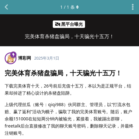
1
/
1
条
黑平台曝光
完美体育杀猪盘骗局，十天骗光十五万！
博彩网
2025年3月1日
完美体育杀猪盘骗局，十天骗光十五万！
下载完美体育十天，26号前后充值十五万，本以为是正规平台，结
果却掉进了精心设计的杀猪盘陷阱。
上级代理丝瓜（账号：qiqi988）伙同群主、管理员，以“打流水包
赔、赢了返利”活动为幌子，骗取了我的完美体育账号。随后，账户
余额151000在短短两分钟内被输光，紧接着，我被踢出群聊，
freetalk后台直接修改了我的聊天账号密码，删除聊天记录，并最终
注销账号。