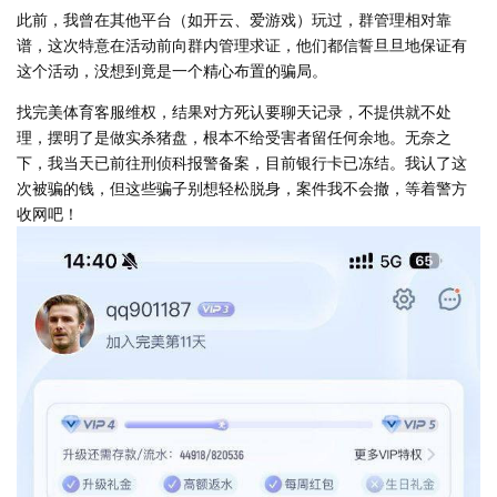
此前，我曾在其他平台（如开云、爱游戏）玩过，群管理相对靠
谱，这次特意在活动前向群内管理求证，他们都信誓旦旦地保证有
这个活动，没想到竟是一个精心布置的骗局。
找完美体育客服维权，结果对方死认要聊天记录，不提供就不处
理，摆明了是做实杀猪盘，根本不给受害者留任何余地。无奈之
下，我当天已前往刑侦科报警备案，目前银行卡已冻结。我认了这
次被骗的钱，但这些骗子别想轻松脱身，案件我不会撤，等着警方
收网吧！