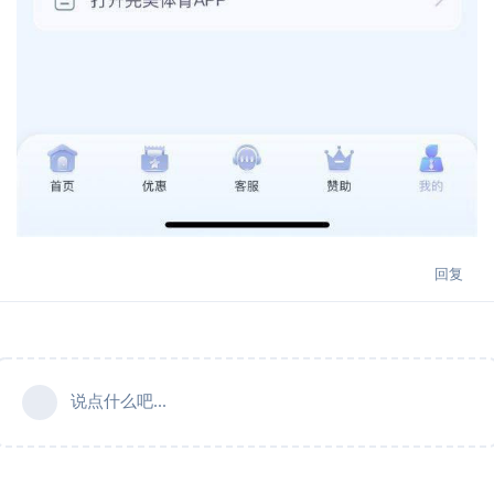
回复
说点什么吧...