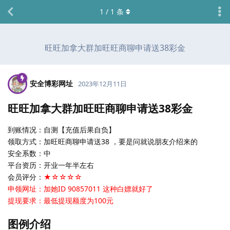
1
/
1
条
旺旺加拿大群加旺旺商聊申请送38彩金
安全博彩网址
2023年12月11日
旺旺加拿大群加旺旺商聊申请送38彩金
到账情况：自测【充值后果自负】
领取方式：加旺旺商聊申请送38 ，要是问就说朋友介绍来的
安全系数：中
平台资历：开业一年半左右
会员评分：
★☆☆☆☆
申领网址：加她ID 90857011 这种白嫖就好了
提现要求：最低提现额度为100元
图例介绍