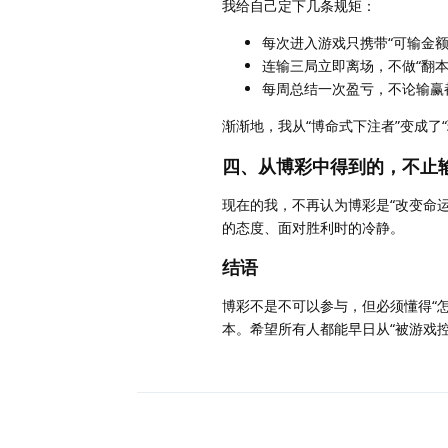
我给自己定下几条规矩：
每次进入游戏只携带“可输金额
连输三局立即离场，不做“翻本
每周总结一次盈亏，不论输赢
渐渐地，我从“博命式下注者”变成
四、从博彩中得到的，不止
现在的我，不再认为博彩是“改变命
的态度、面对胜利时的冷静。
结语
博彩不是不可以参与，但必须懂得“
本。希望所有人都能早日从“被游戏控