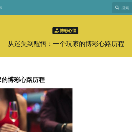
6
博彩心得
从迷失到醒悟：一个玩家的博彩心路历程
家的博彩心路历程