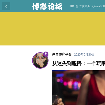
合作联系TG:@seo868
体育博弈平台
2025年5月30日
从迷失到醒悟：一个玩