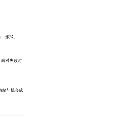
每一场球。
、面对失败时
情绪与机会成
回复