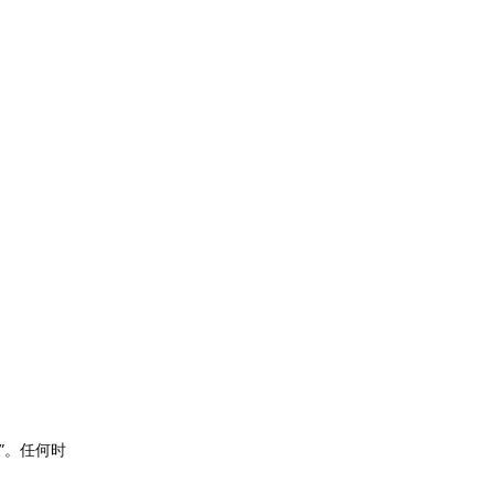
”。任何时