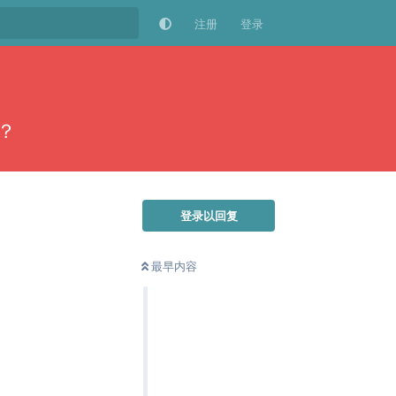
注册
登录
？
登录以回复
最早内容