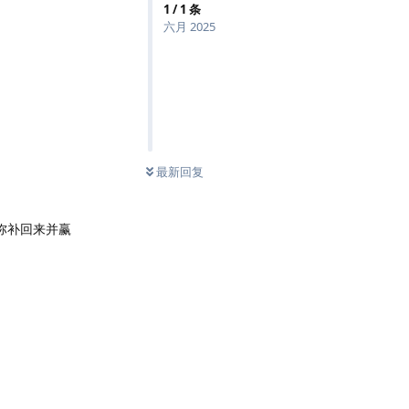
1
/
1
条
六月 2025
最新回复
弥补回来并赢