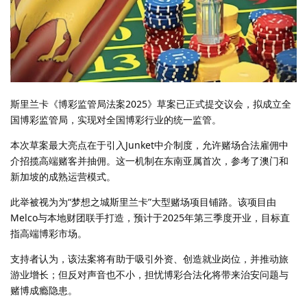
斯里兰卡《博彩监管局法案2025》草案已正式提交议会，拟成立全
国博彩监管局，实现对全国博彩行业的统一监管。
本次草案最大亮点在于引入Junket中介制度，允许赌场合法雇佣中
介招揽高端赌客并抽佣。这一机制在东南亚属首次，参考了澳门和
新加坡的成熟运营模式。
此举被视为为“梦想之城斯里兰卡”大型赌场项目铺路。该项目由
Melco与本地财团联手打造，预计于2025年第三季度开业，目标直
指高端博彩市场。
支持者认为，该法案将有助于吸引外资、创造就业岗位，并推动旅
游业增长；但反对声音也不小，担忧博彩合法化将带来治安问题与
赌博成瘾隐患。