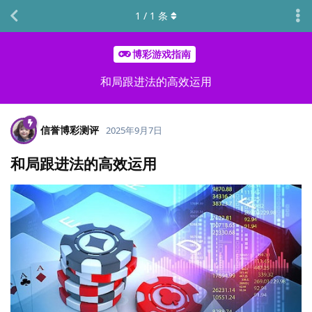
1
/
1
条
博彩游戏指南
和局跟进法的高效运用
信誉博彩测评
2025年9月7日
和局跟进法的高效运用