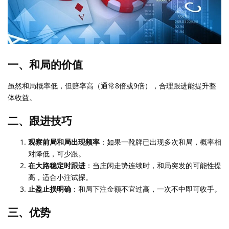
一、和局的价值
虽然和局概率低，但赔率高（通常8倍或9倍），合理跟进能提升整
体收益。
二、跟进技巧
观察前局和局出现频率
：如果一靴牌已出现多次和局，概率相
对降低，可少跟。
在大路稳定时跟进
：当庄闲走势连续时，和局突发的可能性提
高，适合小注试探。
止盈止损明确
：和局下注金额不宜过高，一次不中即可收手。
三、优势