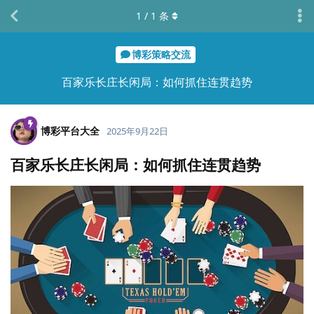
1
/
1
条
博彩策略交流
百家乐长庄长闲局：如何抓住连贯趋势
博彩平台大全
2025年9月22日
百家乐长庄长闲局：如何抓住连贯趋势