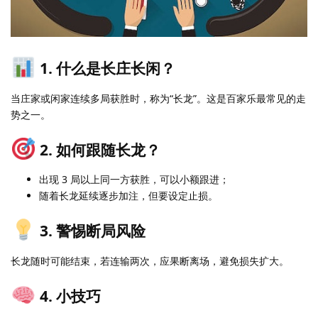
1. 什么是长庄长闲？
当庄家或闲家连续多局获胜时，称为“长龙”。这是百家乐最常见的走
势之一。
2. 如何跟随长龙？
出现 3 局以上同一方获胜，可以小额跟进；
随着长龙延续逐步加注，但要设定止损。
3. 警惕断局风险
长龙随时可能结束，若连输两次，应果断离场，避免损失扩大。
4. 小技巧