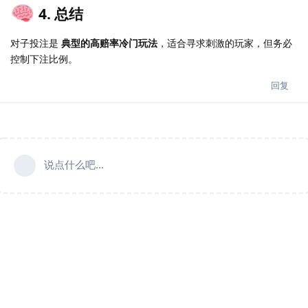
4. 总结
对子投注是
典型的高赔率冷门玩法
，适合寻求刺激的玩家，但务必
控制下注比例。
回复
说点什么吧...