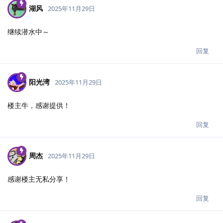
湖风
2025年11月29日
继续潜水中～
回复
阳光湾
2025年11月29日
楼主牛，感谢提供！
回复
周杰
2025年11月29日
感谢楼主无私分享！
回复