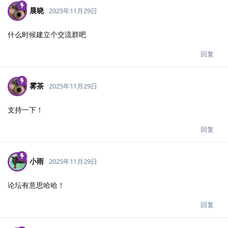
晨晓
2025年11月29日
什么时候建立个交流群吧
回复
雾茶
2025年11月29日
支持一下！
回复
小雨
2025年11月29日
论坛有意思哈哈！
回复