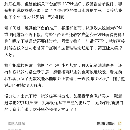
到底在哪。但这他妈关平台屁事？VPN也好，多设备登录也好，哪
条规矩说这些就不能下款了？你们找的借口牵强得要死，直接给我
扣了个“打假人”的黑锅，恶心到家！
老子问过一堆其他平台的推广、客服和招商，从来没人说因为VPN
或IP问题就不给下款。有些平台甚至还教客户怎么开VPN玩得更稳！
你们呢？下款居然还要经过推广同意？推广一句话“不下”，就能直接
封号吞钱？公司名誉算个屁啊？这管理理念烂透了，简直让人笑掉
大牙。
推广把我拉黑后，我换了个飞机小号加她，聊天记录清清楚楚，还
有和客服的对话全录了屏，想看招商那边的也可以继续发。曝光前
我找客服问了无数次能不能联系上管理，一直说“联系不到”，拖了超
过24小时都没人解决。
没办法才出此下策，把这破事抖出来。如果贵平台觉得丢人，那就
赶紧把2万U吐出来，别再玩这些下三滥的把戏了！兄弟们玩新澳门
的，多个心眼，这种黑心操作太常见了！