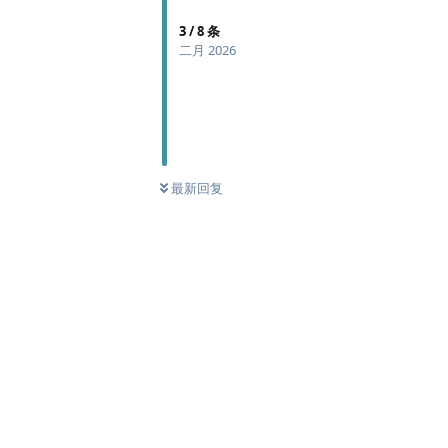
3
/
8
条
二月 2026
最新回复