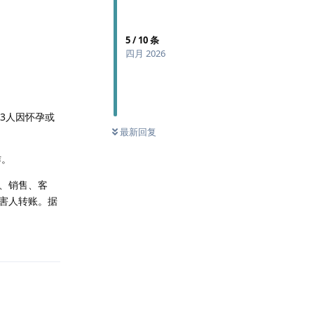
5
/
10
条
四月 2026
对3人因怀孕或
最新回复
作。
、销售、客
害人转账。据
回复