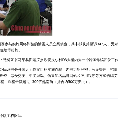
柬埔寨参与实施网络诈骗的涉案人员立案侦查，其中抓获并起诉343人，另
居住地等措施。
卜迭棉芷省马莱县图蓬罗乡欧安皮尔村D3大楼内为一个跨国诈骗团伙工
公民及部分外国人为作案目标实施诈骗，内部组织严密，分设管理、招募
投资、恋爱交友、中奖游戏、仿冒知名品牌网站和应用程序等方式诱骗受
受骗，诈骗金额超过1300亿越南盾（折合约500万美元）。
个版主权限吗