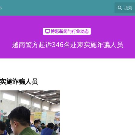
6
博彩新闻与行业动态
越南警方起诉346名赴柬实施诈骗人员
柬实施诈骗人员