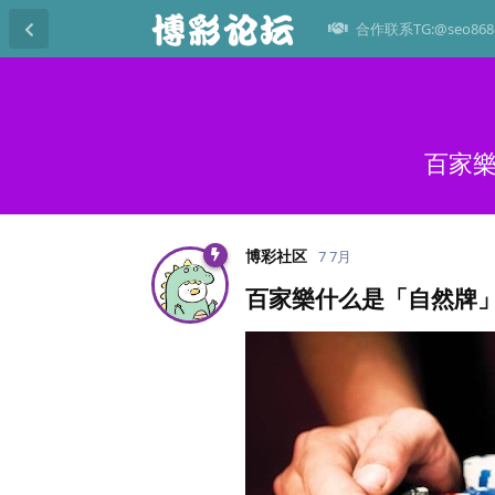
合作联系TG:@seo868
百家樂
博彩社区
7 7月
百家樂什么是「自然牌」