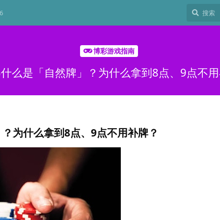
6
博彩游戏指南
什么是「自然牌」？为什么拿到8点、9点不用
？为什么拿到8点、9点不用补牌？