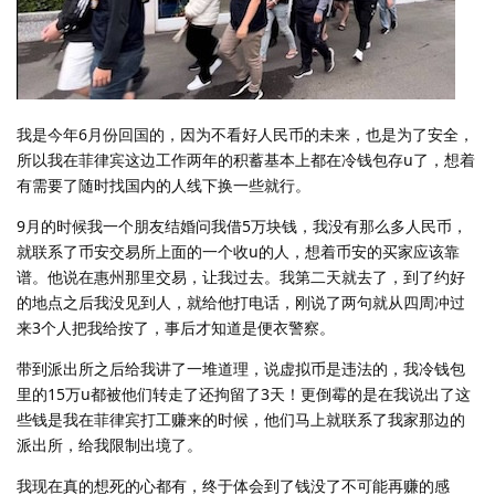
我是今年6月份回国的，因为不看好人民币的未来，也是为了安全，
所以我在菲律宾这边工作两年的积蓄基本上都在冷钱包存u了，想着
有需要了随时找国内的人线下换一些就行。
9月的时候我一个朋友结婚问我借5万块钱，我没有那么多人民币，
就联系了币安交易所上面的一个收u的人，想着币安的买家应该靠
谱。他说在惠州那里交易，让我过去。我第二天就去了，到了约好
的地点之后我没见到人，就给他打电话，刚说了两句就从四周冲过
来3个人把我给按了，事后才知道是便衣警察。
带到派出所之后给我讲了一堆道理，说虚拟币是违法的，我冷钱包
里的15万u都被他们转走了还拘留了3天！更倒霉的是在我说出了这
些钱是我在菲律宾打工赚来的时候，他们马上就联系了我家那边的
派出所，给我限制出境了。
我现在真的想死的心都有，终于体会到了钱没了不可能再赚的感