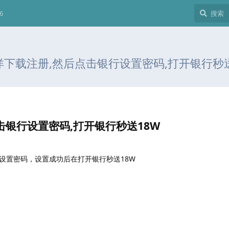
6
洋下载注册,然后点击银行设置密码,打开银行秒送
击银行设置密码,打开银行秒送18W
设置密码，设置成功后在打开银行秒送18W