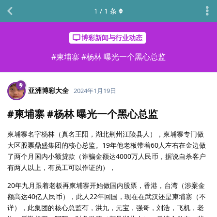
1
/
1
条
博彩新闻与行业动态
#柬埔寨 #杨林 曝光一个黑心总监
亚洲博彩大全
2024年1月19日
#柬埔寨 #杨林 曝光一个黑心总监
柬埔寨名字杨林（真名王阳，湖北荆州江陵县人），柬埔寨专门做
大区股票鼎盛集团的核心总监。19年他老板带着60人左右在金边做
了两个月国内小额贷款（诈骗金额达4000万人民币，据说自杀客户
有两人以上，有员工可以作证的），
20年九月跟着老板再柬埔寨开始做国内股票，香港，台湾（涉案金
额高达40亿人民币），此人22年回国，现在在武汉还是柬埔寨（不
详），此集团的核心总监有，洪九，元宝，强哥，刘浩，飞机，老