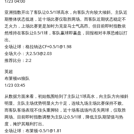
1/23 04:00
亚洲指数开出了客队让0.5/1球高水，向客队方向较大倾斜。主队近
期整体状态低迷，近十场比赛仅取胜两场。而客队近期状态稳定不
乏火力，上场比赛更是加时力克皇马士气高昂。但目前即时指数依
然维持在客队让0.5/1球，客队赢球即赢盘，回报相对丰厚恐难以打
出。
全场让球：格拉纳达CF+0.5/1@1.98
全场大小：大2.5/3@2.03
推荐比分：2:2
英超
布莱顿vs狼队
1/23 03:45
从数据方面来看，初始氛围给到了主队让1球高水，向主队方向倾斜
明显。主队主场优势明显火力十足，连续九场主场比赛保持不败。
而客队客场表现不佳头重脚轻，近十场客战场均丢失两球，仅取胜
两场。目前即时指数调整为主队让0.5/1球，降低主队期望值与热
度，掩护其顺利打出。
全场让球：布莱顿-0.5/1@1.81