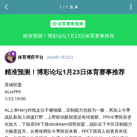
1
/
1
条
体育赛事预测
精准预测！博彩论坛1月23日体育赛事推荐
体育博弈平台
2024年1月22日
精准预测！博彩论坛1月23日体育赛事推荐
英雄联盟
ALvsFPX
1/23 19:00
AL上单Hery对线走位不够细腻，压制能力也较为一般，再加上今季
战队新加入韩援打野，上野联动默契度还有待观察。FPX今季阵容变
化较大，下路原DK下路deokdam强势加盟，战队在下半区压制能力
大幅度提升。从整体两队今季阵容来看，FPX下路双人组更具有优