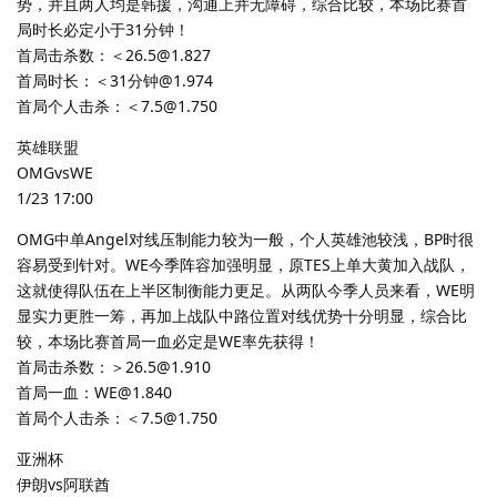
势，并且两人均是韩援，沟通上并无障碍，综合比较，本场比赛首
局时长必定小于31分钟！
首局击杀数：＜26.5@1.827
首局时长：＜31分钟@1.974
首局个人击杀：＜7.5@1.750
英雄联盟
OMGvsWE
1/23 17:00
OMG中单Angel对线压制能力较为一般，个人英雄池较浅，BP时很
容易受到针对。WE今季阵容加强明显，原TES上单大黄加入战队，
这就使得队伍在上半区制衡能力更足。从两队今季人员来看，WE明
显实力更胜一筹，再加上战队中路位置对线优势十分明显，综合比
较，本场比赛首局一血必定是WE率先获得！
首局击杀数：＞26.5@1.910
首局一血：WE@1.840
首局个人击杀：＜7.5@1.750
亚洲杯
伊朗vs阿联酋