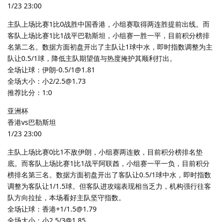
1/23 23:00
主队上场比赛1比0战胜中国香港，小组赛取得两连胜提前出线。而
客队上场比赛1比1战平巴勒斯坦，小组赛一胜一平，目前积分榜排
名第二名。数据方面初盘开出了主队让1球中水，即时指数调整为主
队让0.5/1球，降低主队期望值与热度掩护其顺利打出。
全场让球：伊朗-0.5/1@1.81
全场大小：小2/2.5@1.73
推荐比分：1:0
亚洲杯
香港vs巴勒斯坦
1/23 23:00
主队上场比赛0比1不敌伊朗，小组赛两连败，目前积分榜排名垫
底。而客队上场比赛1比1战平阿联酋，小组赛一平一负，目前积分
榜排名第三名。数据方面初盘开出了客队让0.5/1球中水，即时指数
调整为客队让1/1.5球。但客队进攻端表现相当乏力，机构强行往客
队方向拉扯，本场看好主队坚守指数。
全场让球：香港+1/1.5@1.79
全场大小：小2.5/3@1.85