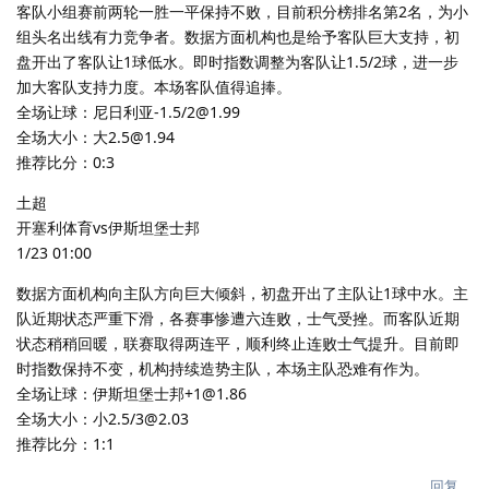
客队小组赛前两轮一胜一平保持不败，目前积分榜排名第2名，为小
组头名出线有力竞争者。数据方面机构也是给予客队巨大支持，初
盘开出了客队让1球低水。即时指数调整为客队让1.5/2球，进一步
加大客队支持力度。本场客队值得追捧。
全场让球：尼日利亚-1.5/2@1.99
全场大小：大2.5@1.94
推荐比分：0:3
土超
开塞利体育vs伊斯坦堡士邦
1/23 01:00
数据方面机构向主队方向巨大倾斜，初盘开出了主队让1球中水。主
队近期状态严重下滑，各赛事惨遭六连败，士气受挫。而客队近期
状态稍稍回暖，联赛取得两连平，顺利终止连败士气提升。目前即
时指数保持不变，机构持续造势主队，本场主队恐难有作为。
全场让球：伊斯坦堡士邦+1@1.86
全场大小：小2.5/3@2.03
推荐比分：1:1
回复