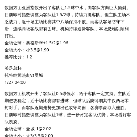
数据方面亚洲指数开出了客队让1.5球中水，向客队方向巨大倾斜。
目前即时指数调整为客队让1.5/2球，持续力挺客队。但主队主场不
乏战力，近十场主场比赛其中八场保持不败。而客队客场防守下
滑，连续两场客战都有丢球。机构持续造势客队，本场恐难以顺利
打出。
全场让球：奥格斯堡+1.5/2@1.96
全场大小：小3.5@1.90
推荐比分：1:2
英足总杯
托特纳姆热刺vs曼城
1/27 04:00
数据方面机构开出了客队让0.5球低水，给予客队一定支持。主队近
期进攻稳定，近十场比赛都有进球，但球队后防薄弱其中仅两场零
封对手。而客队近期走势更加出色攻守均衡，各赛事豪取六连胜。
目前即时指数调整为客队让1球，进一步肯定客队优势，本场看好客
队凯旋。
全场让球：曼城-1@2.02
全场大小：大3/3.5@2.00