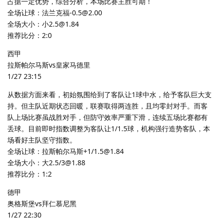
占据一定优势，综合分析，本场比赛主胜可期！
全场让球：法兰克福-0.5@2.00
全场大小：小2.5@1.84
推荐比分：2:0
西甲
拉斯帕尔马斯vs皇家马德里
1/27 23:15
从数据方面来看，初始氛围给到了客队让1球中水，给予客队巨大支
持。但主队近期状态回暖，联赛取得两连胜，且均零封对手。而客
队上场比赛虽战胜对手，但防守效率严重下滑，连续五场比赛都有
丢球。目前即时指数调整为客队让1/1.5球，机构强行造势客队，本
场看好主队坚守指数。
全场让球：拉斯帕尔马斯+1/1.5@1.84
全场大小：大2.5/3@1.88
推荐比分：1:2
德甲
奥格斯堡vs拜仁慕尼黑
1/27 22:30