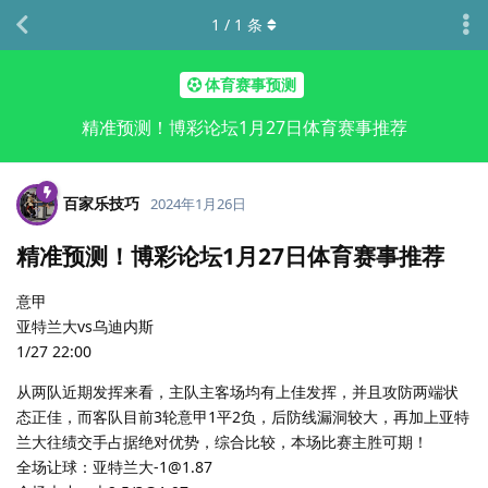
1
/
1
条
体育赛事预测
精准预测！博彩论坛1月27日体育赛事推荐
百家乐技巧
2024年1月26日
精准预测！博彩论坛1月27日体育赛事推荐
意甲
亚特兰大vs乌迪内斯
1/27 22:00
从两队近期发挥来看，主队主客场均有上佳发挥，并且攻防两端状
态正佳，而客队目前3轮意甲1平2负，后防线漏洞较大，再加上亚特
兰大往绩交手占据绝对优势，综合比较，本场比赛主胜可期！
全场让球：亚特兰大-1@1.87