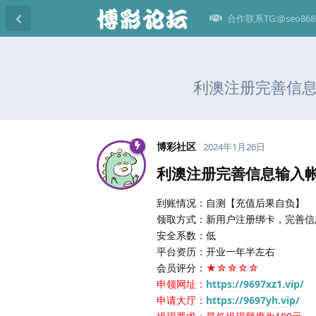
合作联系TG:@seo868
利澳注册完善信息
博彩社区
2024年1月26日
利澳注册完善信息输入帐
到账情况：自测【充值后果自负】
领取方式：新用户注册绑卡，完善信
安全系数：低
平台资历：开业一年半左右
会员评分：
★☆☆☆☆
申领网址：
https://9697xz1.vip/
申请大厅：
https://9697yh.vip/