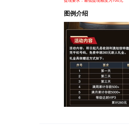
提现要求：最低提现额度为100元
图例介绍