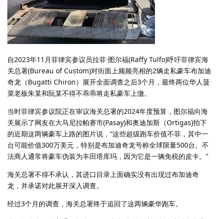
自2023年11月菲律宾参议员拉菲·图尔福(Raffy Tulfo)呼吁菲律宾海
关总署(Bureau of Custom)对街面上频频亮相的2辆走私豪车布加迪
奇龙（Bugatti Chiron）展开全面调查之后3个月，最终两位华人菠
菜老板朱某和阮某不得不乖乖将走私豪车上缴。
当时菲律宾参议院正在审议海关总署的2024年度预算，图尔福向海
关展示了网友在大马尼拉帕赛市(Pasay)和奥迪加斯（Ortigas)拍下
的近期这两辆豪车上路的图片说，“这些超级跑车价值不菲，其中一
台可能价值300万美元，特别是布加迪奇龙号称全球限量500台。不
法商人通常将豪车伪装为丰田塔库玛，因为它是一辆免税的皮卡。”
海关总署不得不承认，其进口目录上面确实没有出现过布加迪奇
龙，并承诺对此展开深入调查。
经过3个月的调查，海关总署终于追回了这两辆豪华跑车。