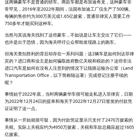
这两辆豪车不是普通的轿车。两款车都是布加迪奇龙，这种豪车非
常罕见，2016年至2022年期间，法国布加迪工厂仅生产了500辆。
每辆的售价约为300万美元或1.65亿披索，普通菲律宾人需要工作
750多年才能买到这种车。
当然与其说海关找到了这些豪车，不如说是让车主交出了它们——
也许是出于恐惧，因为海关呼吁公众帮助发现路上的跑车。
但海关查扣胜利的背后却存在一系列问题：这2辆车是如何到达菲律
宾的？进口商和业主是如何骗取政府数亿关税和税款的？这些非法
进口汽车是如何在没有人注意到的情况下让陆路运输办公室（Land
Transportation Office，以下简称陆运署）完成登记注册手续的
呢？
事情始于2022年底，当时两辆豪华车很可能走私进入菲律宾，日期
为2022年12月24日的提单和海关于2022年12月27日签发的付款凭
证证明了这一点。
事情从一开始就很可疑，因为付款凭证显示只支付了2470万披索的
关税。实际上关税应约为4950万披索，关税和车款总额应超过1605
亿披索。