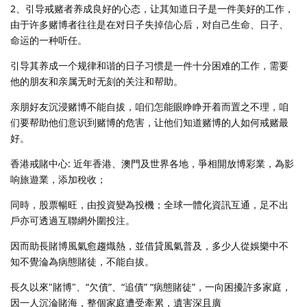
2、引导戒赌者养成良好的心态，让其知道日子是一件美好的工作，
由于许多赌博者往往是在对日子失掉信心后，对自己生命、日子、
命运的一种听任。
引导其养成一个规律和谐的日子习惯是一件十分困难的工作，需要
他的朋友和亲属无时无刻的关注和帮助。
亲朋好友沉浸赌博不能自拔，咱们怎能眼睁睁开着而置之不理，咱
们要帮助他们意识到赌博的危害，让他们知道赌博的人如何戒赌最
好。
香港戒賭中心: 近年香港、澳門及世界各地，爭相開放博彩業，為影
响旅遊業，添加稅收；
同時，股票暢旺，由投資變為投機；全球一體化資訊互通，足不出
戶亦可透過互聯網外圍投注。
因而助長賭博風氣愈趨熾熱，並借貸風氣普及，多少人從娛樂中不
知不覺淪為病態賭徒，不能自拔。
長久以來"賭博"、“欠債”、“追債” “病態賭徒”，一向困擾許多家庭，
因一人沉淪賭海，整個家庭遭受牽累，遺害深且廣