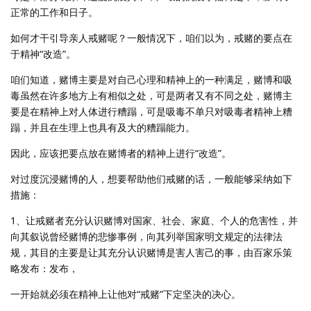
正常的工作和日子。
如何才干引导亲人戒赌呢？一般情况下，咱们以为，戒赌的要点在
于精神“改造”。
咱们知道，赌博主要是对自己心理和精神上的一种满足，赌博和吸
毒虽然在许多地方上有相似之处，可是两者又有不同之处，赌博主
要是在精神上对人体进行糟蹋，可是吸毒不单只对吸毒者精神上糟
蹋，并且在生理上也具有及大的糟蹋能力。
因此，应该把要点放在赌博者的精神上进行“改造”。
对过度沉浸赌博的人，想要帮助他们戒赌的话，一般能够采纳如下
措施：
1、让戒赌者充分认识赌博对国家、社会、家庭、个人的危害性，并
向其叙说曾经赌博的悲惨事例，向其列举国家明文规定的法律法
规，其目的主要是让其充分认识赌博是害人害己的事，由百家乐策
略发布：发布，
一开始就必须在精神上让他对“戒赌”下定坚决的决心。