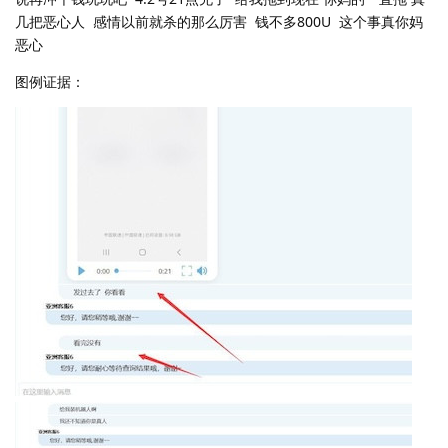
几把恶心人 感情以前就杀的那么厉害 钱不多800U 这个事真你妈
恶心
图例证据：