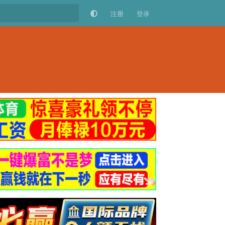
注册
登录