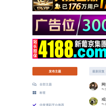
发布主题
最新回复
网
全部主题
标签
戒
信誉博彩平台推荐