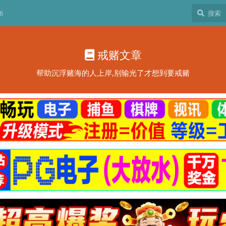
6
戒赌文章
帮助沉浮赌海的人上岸,别输光了才想到要戒赌