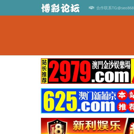
合作联系TG:@seo868