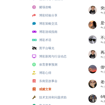
赌场攻略
突
博彩经验分享
是
博彩策略交流
博彩游戏指南
不
博彩术语
黑平台曝光
再
博彩新闻与行业动态
体育赛事预测
借
博彩心得
东南亚故事会
老
戒赌文章
6
技术支持和问题求助