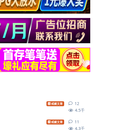
12
12
条回复
戒赌文章
4.5千
11
11
条回复
戒赌文章
4.3千