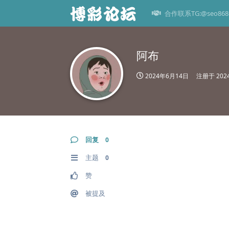
合作联系TG:@seo868
阿布
2024年6月14日
注册于
20
回复
0
主题
0
赞
被提及