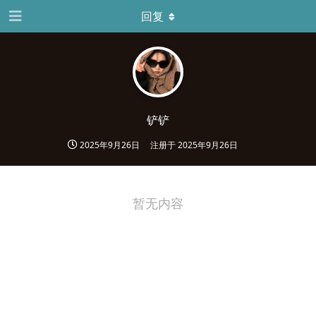
回复
铲铲
2025年9月26日
注册于
2025年9月26日
暂无内容