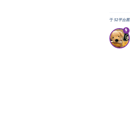
于
52平台