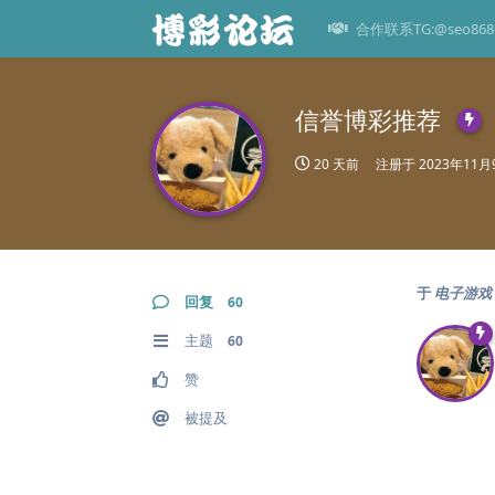
合作联系TG:@seo868
信誉博彩推荐
20 天前
注册于
2023年11月
于
电子游戏
回复
60
主题
60
赞
被提及