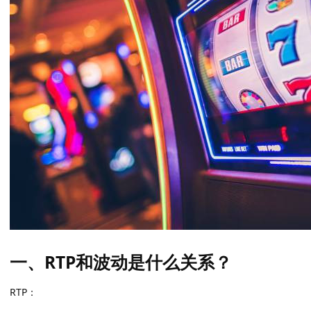
一、RTP和波动是什么关系？
RTP：