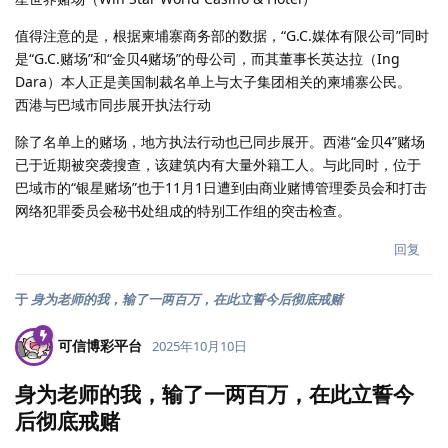
值得注意的是，根据柬埔寨商务部的数据，“G.C.媒体有限公司”同时
是“G.C.赌场”和“金贝4赌场”的母公司，而其董事长英达拉（Ing
Dara）本人正是美国制裁名单上与太子集团相关的柬埔寨公民。
西港与巴域市同步展开执法行动
除了名单上的赌场，地方执法行动也已同步展开。西港“金贝4”赌场
已于近期被突袭搜查，该建筑内有大量外籍工人。与此同时，位于
巴域市的“银星赌场”也于11月1日遭到由商业赌博管理委员会和打击
网络犯罪委员会秘书处组成的特别工作组的突击检查。
回复
于
身为老师的我，输了一两百万，在此立誓今后彻底戒赌
可信博彩平台
2025年10月10日
身为老师的我，输了一两百万，在此立誓今
后彻底戒赌