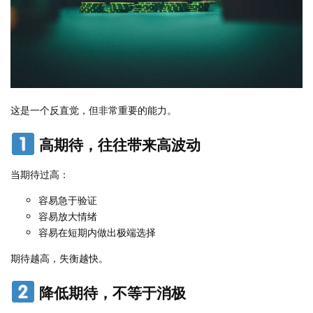
这是一个反直觉，但非常重要的能力。
高期待，往往带来高波动
当期待过高：
容易急于验证
容易放大情绪
容易在短期内做出极端选择
期待越高，失衡越快。
降低期待，不等于消极