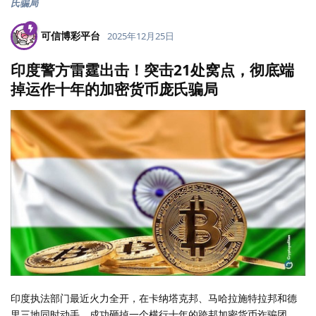
氏骗局
可信博彩平台
2025年12月25日
印度警方雷霆出击！突击21处窝点，彻底端
掉运作十年的加密货币庞氏骗局
印度执法部门最近火力全开，在卡纳塔克邦、马哈拉施特拉邦和德
里三地同时动手，成功砸掉一个横行十年的跨邦加密货币诈骗团