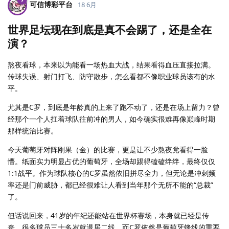
可信博彩平台
18 6月
世界足坛现在到底是真不会踢了，还是全在
演？
熬夜看球，本来以为能看一场热血大战，结果看得血压直接拉满。
传球失误、射门打飞、防守散步，怎么看都不像职业球员该有的水
平。
尤其是C罗，到底是年龄真的上来了跑不动了，还是在场上留力？曾
经那个一个人扛着球队往前冲的男人，如今确实很难再像巅峰时期
那样统治比赛。
今天葡萄牙对阵刚果（金）的比赛，更是让不少熬夜党看得一脸
懵。纸面实力明显占优的葡萄牙，全场却踢得磕磕绊绊，最终仅仅
1:1战平。作为球队核心的C罗虽然依旧拼尽全力，但无论是冲刺频
率还是门前威胁，都已经很难让人看到当年那个无所不能的“总裁”
了。
但话说回来，41岁的年纪还能站在世界杯赛场，本身就已经是传
奇。很多球员三十多岁就退居二线，而C罗依然是葡萄牙锋线的重要