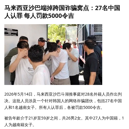
马来西亚沙巴端掉跨国诈骗窝点：27名中国
人认罪 每人罚款5000令吉
2026年5月14日，马来西亚沙巴斗湖推事庭对28名外籍人员作出判
决。这批人员涉及一个针对韩国人的网络诈骗团伙，包括27名中国
人和1名越南女子。所有人认罪后，各被罚款5000令吉。
被告年龄介于21岁至59岁之间，共26男2女。其中27人为中国籍，1
人为越南籍女子。