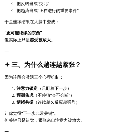
把反转当成“突兀”
把趋势当成“正在进行的重要事件”
于是连续结果在大脑中变成：
“更可能继续的东西”
但实际上只是
感受被放大
。
—
✦ 三、为什么越连越紧张？
因为连段会激活三个心理机制：
注意力锁定
（只盯着下一步）
预测焦虑
（不停猜“会不会断”）
情绪共振
（连续越久反应越强烈）
让你觉得“下一步非常关键”。
但关键只是错觉，紧张来自注意力被放大。
—