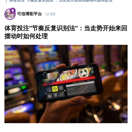
于
体育投注“节奏反复识别法”：当走势开始来回摆动时如何处理
可信博彩平台
12 4月
体育投注“节奏反复识别法”：当走势开始来回
摆动时如何处理