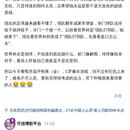
支柱。只是球迷的期待太高，总希望他永远是那个逆天改命的超级
英雄。
现在的足球越来越看不懂了，强队翻车成家常便饭，热门球队说掉
链子就掉链子，冷门一个接一个。以前看世界杯是“强队打弱队，稳
稳拿下”，现在看世界杯则变成了“强队打弱队，先看看盘口怎么
走”。
世界杯全是假球，不知道到底在踢什么。射门像解围，传球像助攻
对手，看得人怀疑自己熬夜是不是在受刑。
所以今天葡萄牙战平刚果（金），C罗像在演戏，但不过年纪也上来
了，难免不尽人意。赛前买球得考虑的这点，苦了昨晚熬夜看球赛
的人
回复
于
马来西亚沙巴端掉跨国诈骗窝点：27名中国人认罪 每人罚款5000令吉
可信博彩平台
15 5月