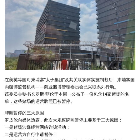
在美英等国对柬埔寨“太子集团”及其关联实体实施制裁后，柬埔寨国
内赌博监管机构——商业赌博管理委员会已采取系列行动。
该委员会秘书长罗斯·菲伦于本周一公布了一份包含14家赌场的名
单，这些赌场的运营牌照已被暂停。
牌照暂停的三大原因
罗皮伦向媒体透露，此次大规模牌照暂停主要基于三大原因：
一是赌场涉嫌经营网络诈骗活动；
二是运营方自行申请暂停；