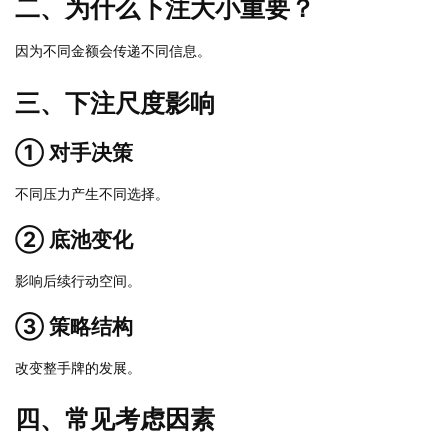
二、为什么下注大小重要？
因为不同金额会传递不同信息。
三、下注尺度影响
① 对手决策
不同压力产生不同选择。
② 底池变化
影响后续行动空间。
③ 策略结构
改变整手牌的发展。
四、常见考虑因素