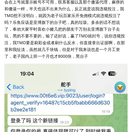
会在上号就显示账号不可用，联系客服以及那个傻逼代理，麻痹的
和傻逼一样，半天也说不出来为什么，反正就是说我违规投注，我
TMD想不没明白，就因为老子玩百家乐开免佣模式就违规投注了
吗？乐鱼应该是亚博旗下的台子吧，真的垃圾。多余的话不想说
了，奉劝大家平时喜欢小赌几把的朋友千万别去亚博旗下台子去
玩，黑的不要不要的，输了还好说，赢了TMD就封号，说你违规投
注，我TMD要是刷彩金或者刷什么反水，你直接拿出证据啊，在那
里和我扯淡，虽然就几千块钱，但是对于我来说也是一个月工资
了，老子国内上班一个月也才8000块，黑台子