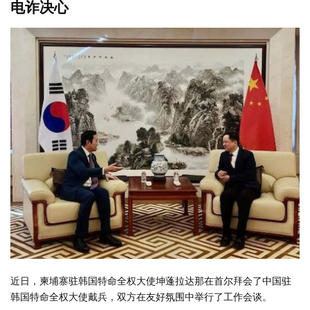
电诈决心
近日，柬埔寨驻韩国特命全权大使坤蓬拉达那在首尔拜会了中国驻
韩国特命全权大使戴兵，双方在友好氛围中举行了工作会谈。