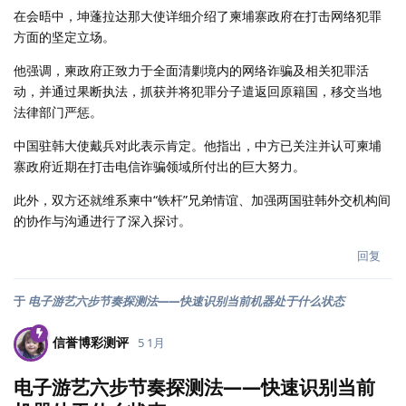
在会晤中，坤蓬拉达那大使详细介绍了柬埔寨政府在打击网络犯罪
方面的坚定立场。
他强调，柬政府正致力于全面清剿境内的网络诈骗及相关犯罪活
动，并通过果断执法，抓获并将犯罪分子遣返回原籍国，移交当地
法律部门严惩。
中国驻韩大使戴兵对此表示肯定。他指出，中方已关注并认可柬埔
寨政府近期在打击电信诈骗领域所付出的巨大努力。
此外，双方还就维系柬中“铁杆”兄弟情谊、加强两国驻韩外交机构间
的协作与沟通进行了深入探讨。
回复
于
电子游艺六步节奏探测法——快速识别当前机器处于什么状态
信誉博彩测评
5 1月
电子游艺六步节奏探测法——快速识别当前