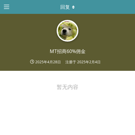
回复
MT招商60%佣金
2025年4月28日
注册于
2025年2月4日
暂无内容